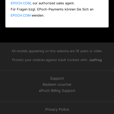
EPOCH.COM
, our authorized sales agent.
Für Fragen bzgl. EPoch-Payments können Sie Sich an
EPOCH.COM
wenden.
All models appearing on this website are 18 years or older.
Protect your children against Adult Content with:
JusProg
Support
Redeem voucher
ePoch Billing Support
Privacy Police